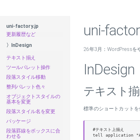
uni-factor
uni-factory.jp
更新履歴など
〉InDesign
26年3月：WordPress
テキスト揃え
InDesign
ツールパレット操作
段落スタイル移動
整列パレット色々
テキスト揃
オブジェクトスタイルの
基本を変更
標準のショートカットを
段落スタイル名を変更
パッケージ
#テキスト上揃え

段落罫線をボックスに合
tell application "
わせる