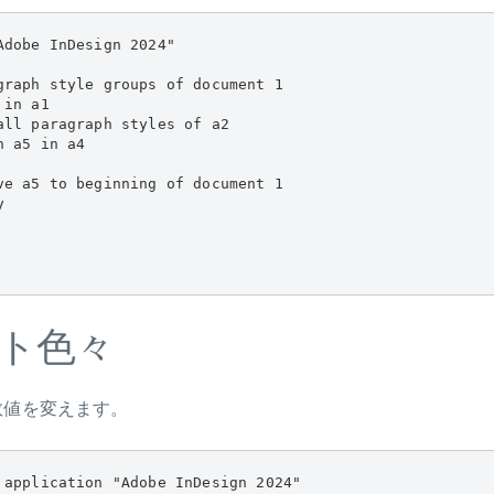
dobe InDesign 2024"

graph style groups of document 1

in a1

all paragraph styles of a2

 a5 in a4

ve a5 to beginning of document 1



ト色々
数値を変えます。
 application "Adobe InDesign 2024"
