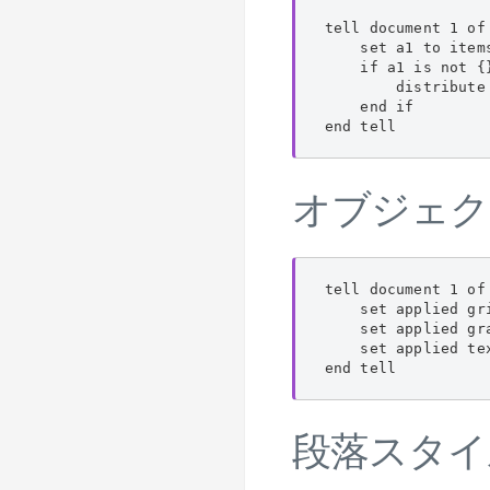
tell document 1 of
    set a1 to items
    if a1 is not {}
        distribute
    end if

end tell
オブジェク
tell document 1 of
    set applied g
    set applied g
    set applied t
end tell
段落スタイ