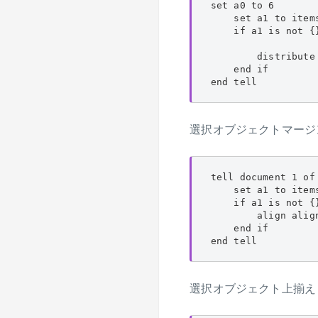
set a0 to 6

    set a1 to items
    if a1 is not {}
        distribute
    end if

end tell
選択オブジェクトマージ
tell document 1 of
    set a1 to items
    if a1 is not {}
        align alig
    end if

end tell
選択オブジェクト上揃え