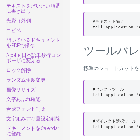
テキストをだいたい順番
に書き出し
光彩（外側）
#テキスト下揃え

tell application "
コピペ
開いているドキュメント
をPDFで保存
ツールパレ
Adobe 日本語単数行コン
ポーザに変える
標準のショートカットを
ロック解除
ランダム角度変更
画像リサイズ
#セレクトツール

tell application "
文字あふれ確認
合成フォント削除
文字組みアキ量設定削除
#ダイレクト選択ツール

tell application "
ドキュメントをCalendar
に登録