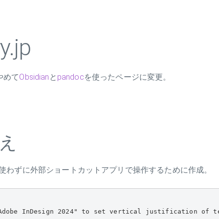
y.jp
をやめて
Obsidian
と
pandoc
を使ったページに変更。
え
使わずに外部ショートカットアプリで操作するために作成。
Adobe InDesign 2024" to set vertical justification of t