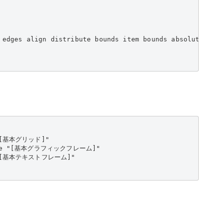
 edges align distribute bounds item bounds absolute dist
 "[基本グリッド]"

 style "[基本グラフィックフレーム]"

le "[基本テキストフレーム]"
