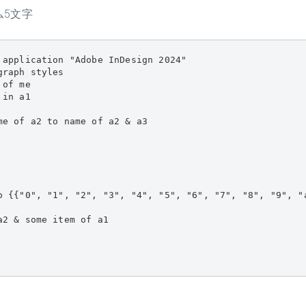
ム5文字
 application "Adobe InDesign 2024"

raph styles

of me

in a1

me of a2 to name of a2 & a3

o {{"0", "1", "2", "3", "4", "5", "6", "7", "8", "9", "
2 & some item of a1
