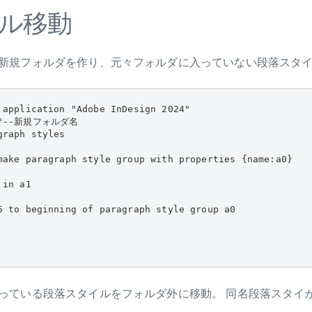
ル移動
新規フォルダを作り、元々フォルダに入っていない段落スタ
 application "Adobe InDesign 2024"

ni"--新規フォルダ名

raph styles

make paragraph style group with properties {name:a0}

in a1

5 to beginning of paragraph style group a0

っている段落スタイルをフォルダ外に移動。 同名段落スタイ