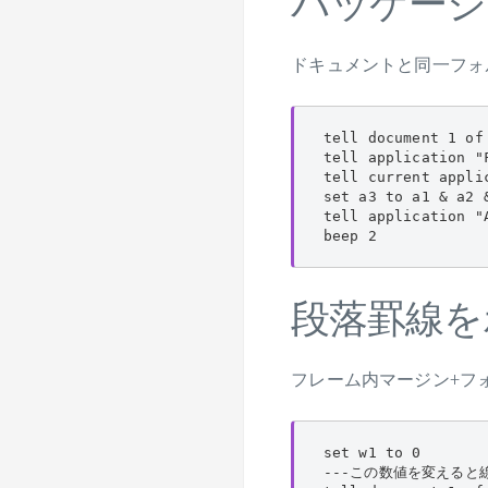
パッケージ
ドキュメントと同一フォ
tell document 1 of
tell application "
tell current appli
set a3 to a1 & a2 &
tell application "
beep 2
段落罫線を
フレーム内マージン+フ
set w1 to 0

---この数値を変えると