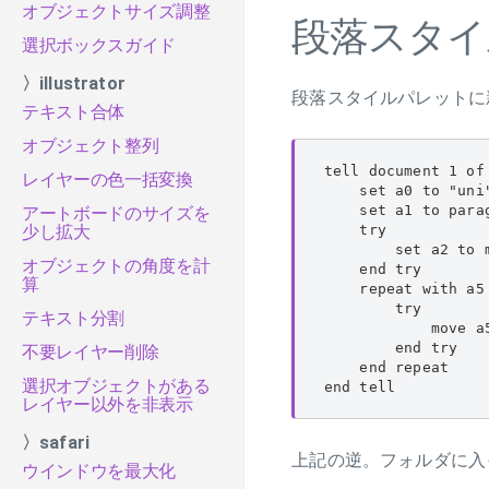
オブジェクトサイズ調整
段落スタイ
選択ボックスガイド
〉illustrator
段落スタイルパレットに
テキスト合体
オブジェクト整列
tell document 1 of
レイヤーの色一括変換
    set a0 to "u
    set a1 to parag
アートボードのサイズを
    try

少し拡大
        set a2 to 
オブジェクトの角度を計
    end try

算
    repeat with a5 
        try

テキスト分割
            move a
        end try

不要レイヤー削除
    end repeat

選択オブジェクトがある
end tell
レイヤー以外を非表示
〉safari
上記の逆。フォルダに入
ウインドウを最大化