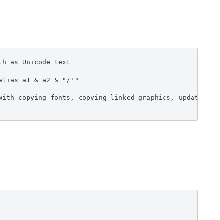
h as Unicode text

lias a1 & a2 & "/'"

with copying fonts, copying linked graphics, updating g