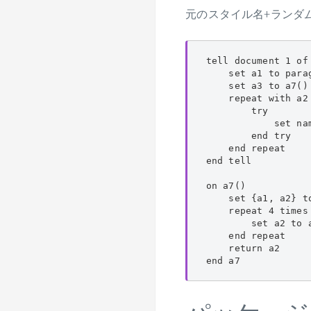
元のスタイル名+ランダ
tell document 1 of
    set a1 to parag
    set a3 to a7() 
    repeat with a2 
        try

            set na
        end try

    end repeat

end tell

on a7()

    set {a1, a2} t
    repeat 4 times

        set a2 to a
    end repeat

    return a2

end a7