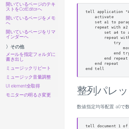
開いているページのテキ
ストをCotEditorへ
tell application "A
    activate

開いているページをメモ
    set a1 to para
へ
    repeat with a2 
開いているページをリマ
        set a4 to 
インダーへ
        repeat with
            try

〉その他
                mo
            end try
メールを指定フォルダに
        end repeat

書き出し
    end repeat

ミュージックリピート
end tell
ミュージック音量調整
UI element全取得
整列パレッ
モニターの明るさ変更
数値指定均等配置 a0で
tell document 1 of