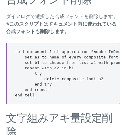
ダイアログで選択した合成フォントを削除します。
※このスクリプトはドキュメント内に使われている
合成フォントも削除します。
tell document 1 of application "Adobe InDesign CS
    set a1 to name of every composite font

    set b1 to choose from list a1 with prompt
    repeat with a2 in b1

        try

            delete composite font a2

        end try

    end repeat

end tell
文字組みアキ量設定削
除