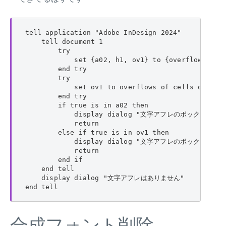
tell application "Adobe InDesign 2024"

    tell document 1

        try

            set {a02, h1, ov1} to {overflows of p
        end try

        try

            set ov1 to overflows of cells of tabl
        end try

        if true is in a02 then

            display dialog "文字アフレのボックスがあ
            return

        else if true is in ov1 then

            display dialog "文字アフレのボックスがあ
            return

        end if

    end tell

    display dialog "文字アフレはありません"

end tell
合成フォント削除