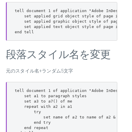
tell document 1 of application "Adobe InDesign 20
    set applied grid object style of page item 
    set applied graphic object style of page 
    set applied text object style of page item
end tell
段落スタイル名を変更
元のスタイル名+ランダム5文字
tell document 1 of application "Adobe InDesign 20
    set a1 to paragraph styles

    set a3 to a7() of me

    repeat with a2 in a1

        try

            set name of a2 to name of a2 & a3

        end try

    end repeat
