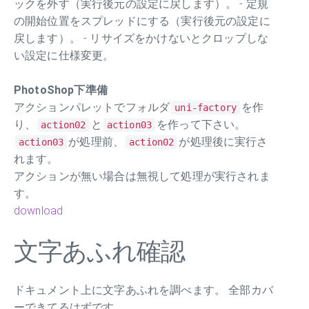
ックを外す（実行後元の設定に戻します）。 - 定規
の開始位置をスプレッドにする（実行後元の設定に
戻します）。 - リサイズをかけないとクロップしな
い設定に仕様変更。
PhotoShop下準備
アクションパレットでフォルダ
を作
uni-factory
り、
と
を作って下さい。
action02
action03
が処理前、
が処理後に実行さ
action03
action02
れます。
アクションが無い場合は無視して処理が実行されま
す。
download
文字あふれ確認
ドキュメント上に文字あふれを調べます。 全部カバ
ーできてるはずです