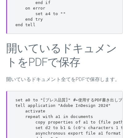
        end if

    on error

        set a4 to ""

    end try

end tell
開いているドキュメン
トをPDFで保存
開いているドキュメント全てをPDFで保存します。
set a0 to "[プレス品質]" #←使用するPDF書き出しプリセッ
tell application "Adobe InDesign 2024"

    activate

    repeat with a1 in documents

        copy properties of a1 to {file path:b1, n
        set d2 to b1 & (c0's characters 1 thru -6
        asynchronous export file a1 format PDF ty