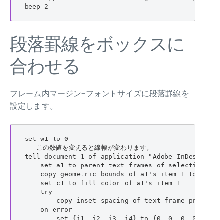
beep 2
段落罫線をボックスに
合わせる
フレーム内マージン+フォントサイズに段落罫線を
設定します。
set w1 to 0

---この数値を変えると線幅が変わります。

tell document 1 of application "Adobe InDesign 20
    set a1 to parent text frames of selection

    copy geometric bounds of a1's item 1 to {p1, 
    set c1 to fill color of a1's item 1

    try

        copy inset spacing of text frame preferen
    on error

        set {i1, i2, i3, i4} to {0, 0, 0, 0}
