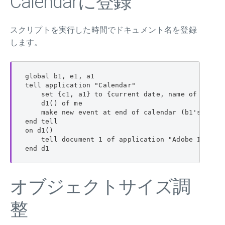
Calendarに登録
スクリプトを実行した時間でドキュメント名を登録
します。
global b1, e1, a1

tell application "Calendar"

    set {c1, a1} to {current date, name of every 
    d1() of me

    make new event at end of calendar (b1's item 
end tell

on d1()

    tell document 1 of application "Adobe InDe
end d1
オブジェクトサイズ調
整