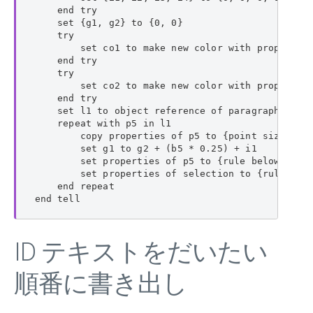
    end try

    set {g1, g2} to {0, 0}

    try

        set co1 to make new color with properties
    end try

    try

        set co2 to make new color with properties
    end try

    set l1 to object reference of paragraphs of p
    repeat with p5 in l1

        copy properties of p5 to {point size:b5, 
        set g1 to g2 + (b5 * 0.25) + i1

        set properties of p5 to {rule below line 
        set properties of selection to {rule abov
    end repeat

end tell
ID テキストをだいたい
順番に書き出し