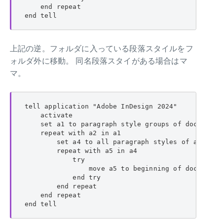
    end repeat

end tell
上記の逆。フォルダに入っている段落スタイルをフ
ォルダ外に移動。 同名段落スタイがある場合はマ
マ。
tell application "Adobe InDesign 2024"

    activate

    set a1 to paragraph style groups of document 
    repeat with a2 in a1

        set a4 to all paragraph styles of a2

        repeat with a5 in a4

            try

                move a5 to beginning of document 
            end try

        end repeat

    end repeat

end tell