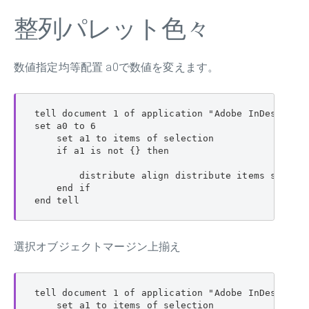
整列パレット色々
数値指定均等配置 a0で数値を変えます。
tell document 1 of application "Adobe InDesign 20
set a0 to 6

    set a1 to items of selection

    if a1 is not {} then

        distribute align distribute items selecti
    end if

end tell
選択オブジェクトマージン上揃え
tell document 1 of application "Adobe InDesign 20
    set a1 to items of selection
