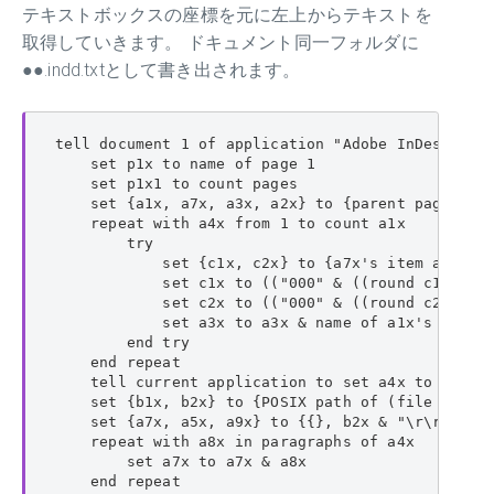
テキストボックスの座標を元に左上からテキストを
取得していきます。 ドキュメント同一フォルダに
●●.indd.txtとして書き出されます。
tell document 1 of application "Adobe InDesign 20
    set p1x to name of page 1

    set p1x1 to count pages

    set {a1x, a7x, a3x, a2x} to {parent page of 
    repeat with a4x from 1 to count a1x

        try

            set {c1x, c2x} to {a7x's item a4x's i
            set c1x to (("000" & ((round c1x roun
            set c2x to (("000" & ((round c2x roun
            set a3x to a3x & name of a1x's item a
        end try

    end repeat

    tell current application to set a4x to do she
    set {b1x, b2x} to {POSIX path of (file path a
    set {a7x, a5x, a9x} to {{}, b2x & "\r\r", 0}

    repeat with a8x in paragraphs of a4x

        set a7x to a7x & a8x

    end repeat
