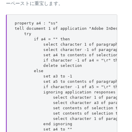
ーペーストに重宝します。
property a4 : "ss"

tell document 1 of application "Adobe InDesign 20
    try

        if a4 = "" then

            select character 1 of paragraph 1 of 
            select character -1 of paragraph -1 o
            set a4 to contents of selection as Un
            if character -1 of a4 = "\r" then set
            delete selection

        else

            set a3 to -1

            set a5 to contents of paragraph -1 of
            if character -1 of a5 = "\r" then set
            ignoring application responses

                select character 1 of paragraph 1
                select character a3 of paragraph 
                set contents of selection to "a"

                set contents of selection to a4 a
                select character 1 of paragraph 1
            end ignoring

            set a4 to ""
