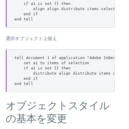
    if a1 is not {} then

        align align distribute items selection al
    end if

end tell
選択オブジェクト上揃え
tell document 1 of application "Adobe InDesign 20
    set a1 to items of selection

    if a1 is not {} then

        distribute align distribute items selecti
    end if

end tell
オブジェクトスタイル
の基本を変更