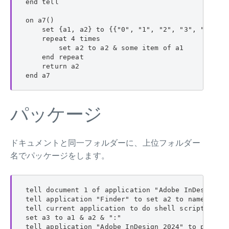
end tell

on a7()

    set {a1, a2} to {{"0", "1", "2", "3", "4", "
    repeat 4 times

        set a2 to a2 & some item of a1

    end repeat

    return a2

end a7
パッケージ
ドキュメントと同一フォルダーに、上位フォルダー
名でパッケージをします。
tell document 1 of application "Adobe InDesign 20
tell application "Finder" to set a2 to name of al
tell current application to do shell script "mkdi
set a3 to a1 & a2 & ":"

tell application "Adobe InDesign 2024" to package