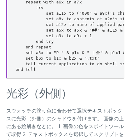
    repeat with a6x in a7x

        try

            set a11x to ("000" & a9x)'s character
            set a8x to contents of a2x's item a6x
            set a12x to name of applied paragraph
            set a5x to a5x & "##" & a11x & "_" & 
            set a9x to a9x + 1

        end try

    end repeat

    set a5x to "P " & p1x & " ｜全" & p1x1 & "ページ
    set b6x to b1x & b2x & ".txt"

    tell current application to do shell script "
end tell
光彩（外側）
スウォッチの塗り色に合わせて選択テキストボック
スに光彩（外側）のシャドウを付けます。 画像の上
にある絵解きなどに。 1. 画像の色をスポイトツール
で取得 2. テキストボックスを選択してスクリプトを