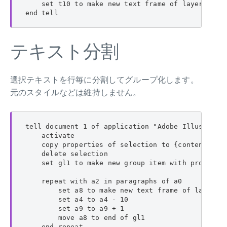
    set t10 to make new text frame of layer 1 wit
end tell
テキスト分割
選択テキストを行毎に分割してグループ化します。
元のスタイルなどは維持しません。
tell document 1 of application "Adobe Illustrator
    activate

    copy properties of selection to {contents:a0,
    delete selection

    set gl1 to make new group item with propertie
    repeat with a2 in paragraphs of a0

        set a8 to make new text frame of layer 1 
        set a4 to a4 - 10

        set a9 to a9 + 1

        move a8 to end of gl1

    end repeat
