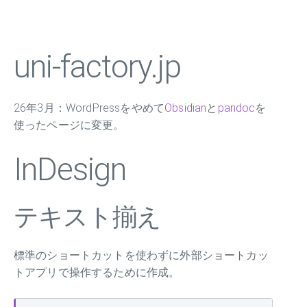
uni-factory.jp
26年3月：WordPressをやめて
Obsidian
と
pandoc
を
使ったページに変更。
InDesign
テキスト揃え
標準のショートカットを使わずに外部ショートカッ
トアプリで操作するために作成。