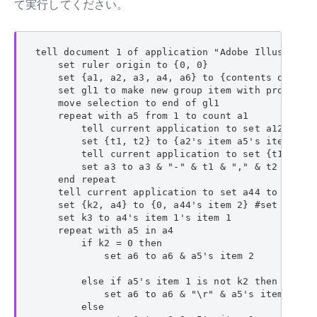
て実行してください。
tell document 1 of application "Adobe Illustrator
    set ruler origin to {0, 0}

    set {a1, a2, a3, a4, a6} to {contents of item
    set gl1 to make new group item with propertie
    move selection to end of gl1

    repeat with a5 from 1 to count a1

        tell current application to set a12 to d
        set {t1, t2} to {a2's item a5's item 2, a
        tell current application to set {t1, t2} 
        set a3 to a3 & "-" & t1 & "," & t2 & "," 
    end repeat

    tell current application to set a44 to run s
    set {k2, a4} to {0, a44's item 2} #set a44 to
    set k3 to a4's item 1's item 1

    repeat with a5 in a4

        if k2 = 0 then

            set a6 to a6 & a5's item 2

        else if a5's item 1 is not k2 then

            set a6 to a6 & "\r" & a5's item 2

        else
