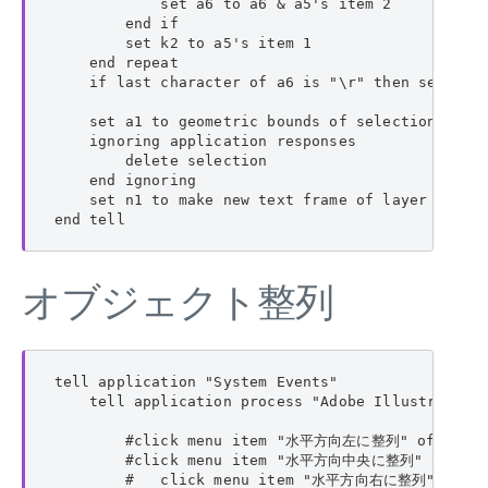
            set a6 to a6 & a5's item 2

        end if

        set k2 to a5's item 1

    end repeat

    if last character of a6 is "\r" then set a6 t
    set a1 to geometric bounds of selection

    ignoring application responses

        delete selection

    end ignoring

    set n1 to make new text frame of layer 1 with
end tell
オブジェクト整列
tell application "System Events"

    tell application process "Adobe Illustrator"

        #click menu item "水平方向左に整列" of menu
        #click menu item "水平方向中央に整列" of men
        #   click menu item "水平方向右に整列" of me