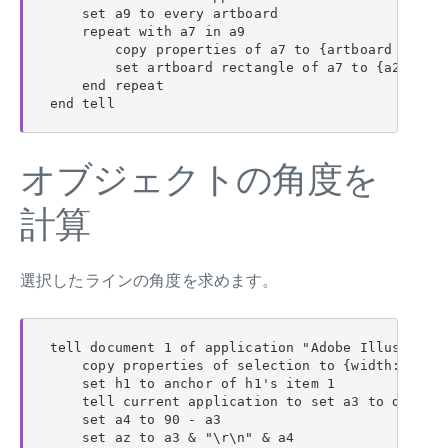
    set a9 to every artboard

    repeat with a7 in a9

        copy properties of a7 to {artboard rectan
        set artboard rectangle of a7 to {a2 - 5, 
    end repeat

end tell
オブジェクトの角度を
計算
選択したラインの角度を求めます。
tell document 1 of application "Adobe Illustrator
    copy properties of selection to {width:a1, he
    set h1 to anchor of h1's item 1

    tell current application to set a3 to do shel
    set a4 to 90 - a3

    set az to a3 & "\r\n" & a4
