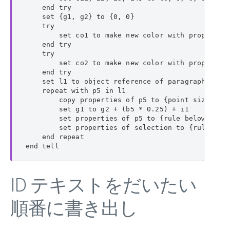
    end try

    set {g1, g2} to {0, 0}

    try

        set co1 to make new color with properties
    end try

    try

        set co2 to make new color with properties
    end try

    set l1 to object reference of paragraphs of p
    repeat with p5 in l1

        copy properties of p5 to {point size:b5, 
        set g1 to g2 + (b5 * 0.25) + i1

        set properties of p5 to {rule below line 
        set properties of selection to {rule abov
    end repeat

end tell
ID テキストをだいたい
順番に書き出し