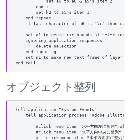
            set a6 to a6 & a5's item 2

        end if

        set k2 to a5's item 1

    end repeat

    if last character of a6 is "\r" then set a6 t
    set a1 to geometric bounds of selection

    ignoring application responses

        delete selection

    end ignoring

    set n1 to make new text frame of layer 1 with
end tell
オブジェクト整列
tell application "System Events"

    tell application process "Adobe Illustrator"

        #click menu item "水平方向左に整列" of menu
        #click menu item "水平方向中央に整列" of men
        #   click menu item "水平方向右に整列" of me