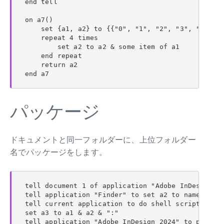
end tell

on a7()

    set {a1, a2} to {{"0", "1", "2", "3", "4", "
    repeat 4 times

        set a2 to a2 & some item of a1

    end repeat

    return a2

end a7
パッケージ
ドキュメントと同一フォルダーに、上位フォルダー
名でパッケージをします。
tell document 1 of application "Adobe InDesign 20
tell application "Finder" to set a2 to name of al
tell current application to do shell script "mkdi
set a3 to a1 & a2 & ":"

tell application "Adobe InDesign 2024" to package