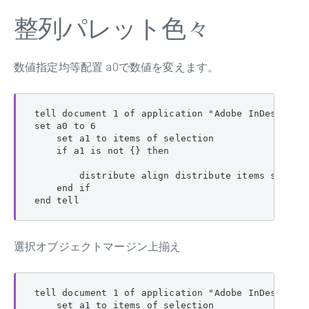
整列パレット色々
数値指定均等配置 a0で数値を変えます。
tell document 1 of application "Adobe InDesign 20
set a0 to 6

    set a1 to items of selection

    if a1 is not {} then

        distribute align distribute items selecti
    end if

end tell
選択オブジェクトマージン上揃え
tell document 1 of application "Adobe InDesign 20
    set a1 to items of selection
