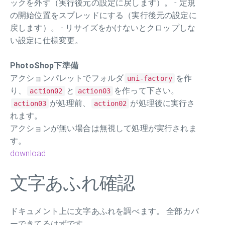
ックを外す（実行後元の設定に戻します）。 - 定規
の開始位置をスプレッドにする（実行後元の設定に
戻します）。 - リサイズをかけないとクロップしな
い設定に仕様変更。
PhotoShop下準備
アクションパレットでフォルダ
を作
uni-factory
り、
と
を作って下さい。
action02
action03
が処理前、
が処理後に実行さ
action03
action02
れます。
アクションが無い場合は無視して処理が実行されま
す。
download
文字あふれ確認
ドキュメント上に文字あふれを調べます。 全部カバ
ーできてるはずです