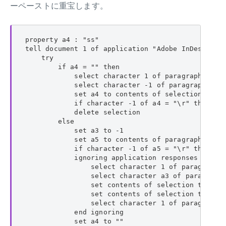
ーペーストに重宝します。
property a4 : "ss"

tell document 1 of application "Adobe InDesign 20
    try

        if a4 = "" then

            select character 1 of paragraph 1 of 
            select character -1 of paragraph -1 o
            set a4 to contents of selection as Un
            if character -1 of a4 = "\r" then set
            delete selection

        else

            set a3 to -1

            set a5 to contents of paragraph -1 of
            if character -1 of a5 = "\r" then set
            ignoring application responses

                select character 1 of paragraph 1
                select character a3 of paragraph 
                set contents of selection to "a"

                set contents of selection to a4 a
                select character 1 of paragraph 1
            end ignoring

            set a4 to ""
