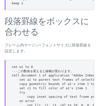
beep 2
段落罫線をボックスに
合わせる
フレーム内マージン+フォントサイズに段落罫線を
設定します。
set w1 to 0

---この数値を変えると線幅が変わります。

tell document 1 of application "Adobe InDesign 20
    set a1 to parent text frames of selection

    copy geometric bounds of a1's item 1 to {p1, 
    set c1 to fill color of a1's item 1

    try

        copy inset spacing of text frame preferen
    on error

        set {i1, i2, i3, i4} to {0, 0, 0, 0}
