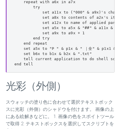
    repeat with a6x in a7x

        try

            set a11x to ("000" & a9x)'s character
            set a8x to contents of a2x's item a6x
            set a12x to name of applied paragraph
            set a5x to a5x & "##" & a11x & "_" & 
            set a9x to a9x + 1

        end try

    end repeat

    set a5x to "P " & p1x & " ｜全" & p1x1 & "ページ
    set b6x to b1x & b2x & ".txt"

    tell current application to do shell script "
end tell
光彩（外側）
スウォッチの塗り色に合わせて選択テキストボック
スに光彩（外側）のシャドウを付けます。 画像の上
にある絵解きなどに。 1. 画像の色をスポイトツール
で取得 2. テキストボックスを選択してスクリプトを