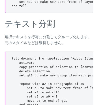
    set t10 to make new text frame of layer 1 wit
end tell
テキスト分割
選択テキストを行毎に分割してグループ化します。
元のスタイルなどは維持しません。
tell document 1 of application "Adobe Illustrator
    activate

    copy properties of selection to {contents:a0,
    delete selection

    set gl1 to make new group item with propertie
    repeat with a2 in paragraphs of a0

        set a8 to make new text frame of layer 1 
        set a4 to a4 - 10

        set a9 to a9 + 1

        move a8 to end of gl1

    end repeat
