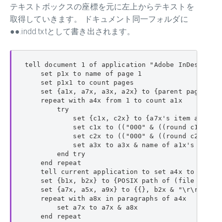
テキストボックスの座標を元に左上からテキストを
取得していきます。 ドキュメント同一フォルダに
●●.indd.txtとして書き出されます。
tell document 1 of application "Adobe InDesign 20
    set p1x to name of page 1

    set p1x1 to count pages

    set {a1x, a7x, a3x, a2x} to {parent page of 
    repeat with a4x from 1 to count a1x

        try

            set {c1x, c2x} to {a7x's item a4x's i
            set c1x to (("000" & ((round c1x roun
            set c2x to (("000" & ((round c2x roun
            set a3x to a3x & name of a1x's item a
        end try

    end repeat

    tell current application to set a4x to do she
    set {b1x, b2x} to {POSIX path of (file path a
    set {a7x, a5x, a9x} to {{}, b2x & "\r\r", 0}

    repeat with a8x in paragraphs of a4x

        set a7x to a7x & a8x

    end repeat
