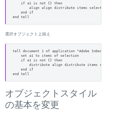
    if a1 is not {} then

        align align distribute items selection al
    end if

end tell
選択オブジェクト上揃え
tell document 1 of application "Adobe InDesign 20
    set a1 to items of selection

    if a1 is not {} then

        distribute align distribute items selecti
    end if

end tell
オブジェクトスタイル
の基本を変更