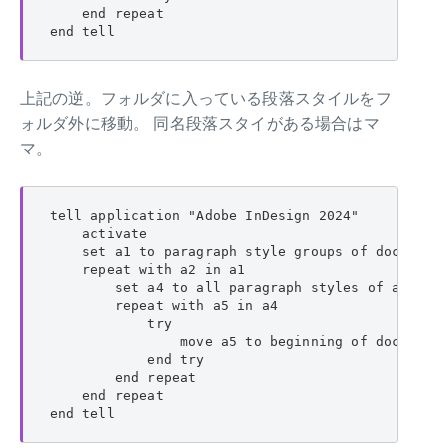
    end repeat

end tell
上記の逆。フォルダに入っている段落スタイルをフ
ォルダ外に移動。 同名段落スタイがある場合はマ
マ。
tell application "Adobe InDesign 2024"

    activate

    set a1 to paragraph style groups of document 
    repeat with a2 in a1

        set a4 to all paragraph styles of a2

        repeat with a5 in a4

            try

                move a5 to beginning of document 
            end try

        end repeat

    end repeat

end tell