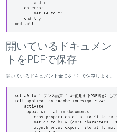
        end if

    on error

        set a4 to ""

    end try

end tell
開いているドキュメン
トをPDFで保存
開いているドキュメント全てをPDFで保存します。
set a0 to "[プレス品質]" #←使用するPDF書き出しプリセッ
tell application "Adobe InDesign 2024"

    activate

    repeat with a1 in documents

        copy properties of a1 to {file path:b1, n
        set d2 to b1 & (c0's characters 1 thru -6
        asynchronous export file a1 format PDF ty