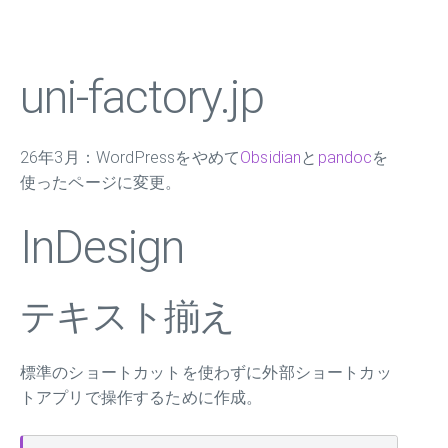
uni-factory.jp
26年3月：WordPressをやめて
Obsidian
と
pandoc
を
使ったページに変更。
InDesign
テキスト揃え
標準のショートカットを使わずに外部ショートカッ
トアプリで操作するために作成。