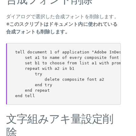
ダイアログで選択した合成フォントを削除します。
※このスクリプトはドキュメント内に使われている
合成フォントも削除します。
tell document 1 of application "Adobe InDesign CS
    set a1 to name of every composite font

    set b1 to choose from list a1 with prompt
    repeat with a2 in b1

        try

            delete composite font a2

        end try

    end repeat

end tell
文字組みアキ量設定削
除