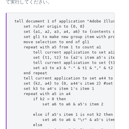
て実行してください。
tell document 1 of application "Adobe Illustrator
    set ruler origin to {0, 0}

    set {a1, a2, a3, a4, a6} to {contents of item
    set gl1 to make new group item with propertie
    move selection to end of gl1

    repeat with a5 from 1 to count a1

        tell current application to set a12 to d
        set {t1, t2} to {a2's item a5's item 2, a
        tell current application to set {t1, t2} 
        set a3 to a3 & "-" & t1 & "," & t2 & "," 
    end repeat

    tell current application to set a44 to run s
    set {k2, a4} to {0, a44's item 2} #set a44 to
    set k3 to a4's item 1's item 1

    repeat with a5 in a4

        if k2 = 0 then

            set a6 to a6 & a5's item 2

        else if a5's item 1 is not k2 then

            set a6 to a6 & "\r" & a5's item 2

        else
