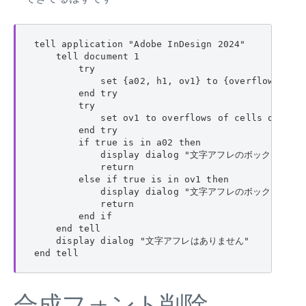
tell application "Adobe InDesign 2024"

    tell document 1

        try

            set {a02, h1, ov1} to {overflows of p
        end try

        try

            set ov1 to overflows of cells of tabl
        end try

        if true is in a02 then

            display dialog "文字アフレのボックスがあ
            return

        else if true is in ov1 then

            display dialog "文字アフレのボックスがあ
            return

        end if

    end tell

    display dialog "文字アフレはありません"

end tell
合成フォント削除