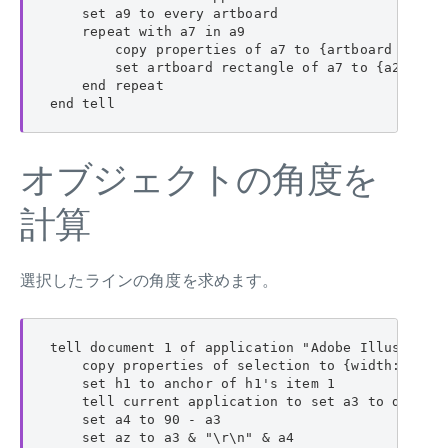
    set a9 to every artboard

    repeat with a7 in a9

        copy properties of a7 to {artboard rectan
        set artboard rectangle of a7 to {a2 - 5, 
    end repeat

end tell
オブジェクトの角度を
計算
選択したラインの角度を求めます。
tell document 1 of application "Adobe Illustrator
    copy properties of selection to {width:a1, he
    set h1 to anchor of h1's item 1

    tell current application to set a3 to do shel
    set a4 to 90 - a3

    set az to a3 & "\r\n" & a4
