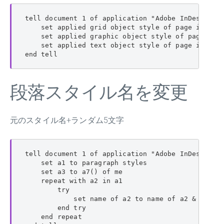
tell document 1 of application "Adobe InDesign 20
    set applied grid object style of page item 
    set applied graphic object style of page 
    set applied text object style of page item
end tell
段落スタイル名を変更
元のスタイル名+ランダム5文字
tell document 1 of application "Adobe InDesign 20
    set a1 to paragraph styles

    set a3 to a7() of me

    repeat with a2 in a1

        try

            set name of a2 to name of a2 & a3

        end try

    end repeat
