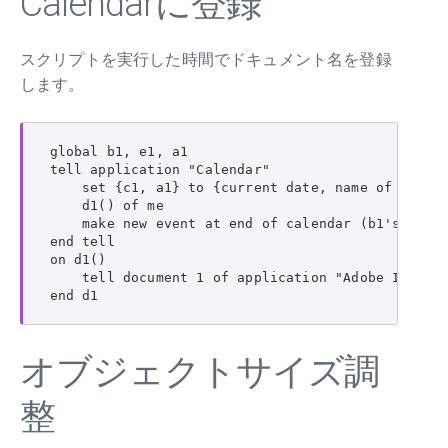
Calendarに登録
スクリプトを実行した時間でドキュメント名を登録
します。
global b1, e1, a1

tell application "Calendar"

    set {c1, a1} to {current date, name of every 
    d1() of me

    make new event at end of calendar (b1's item 
end tell

on d1()

    tell document 1 of application "Adobe InDe
end d1
オブジェクトサイズ調
整