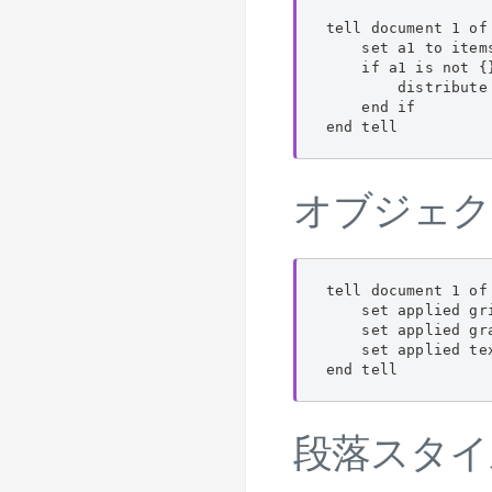
tell document 1 of
    set a1 to items
    if a1 is not {}
        distribute
    end if

end tell
オブジェク
tell document 1 of
    set applied g
    set applied g
    set applied t
end tell
段落スタイ