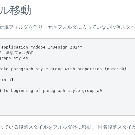
ル移動
新規フォルダを作り、元々フォルダに入っていない段落スタ
 application "Adobe InDesign 2024"

ni"--新規フォルダ名

raph styles

make paragraph style group with properties {name:a0}

in a1

5 to beginning of paragraph style group a0

っている段落スタイルをフォルダ外に移動。 同名段落スタイ