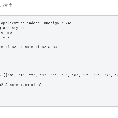
ム5文字
 application "Adobe InDesign 2024"

raph styles

of me

in a1

me of a2 to name of a2 & a3

o {{"0", "1", "2", "3", "4", "5", "6", "7", "8", "9", "
2 & some item of a1
