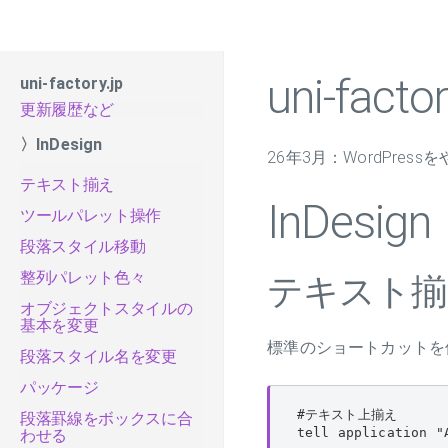
uni-factor
uni-factory.jp
更新履歴など
〉InDesign
26年3月：WordPress
テキスト揃え
InDesign
ツールパレット操作
段落スタイル移動
整列パレット色々
テキスト揃
オブジェクトスタイルの
基本を変更
標準のショートカットを
段落スタイル名を変更
パッケージ
#テキスト上揃え

段落罫線をボックスに合
tell application "
わせる