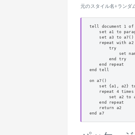
元のスタイル名+ランダ
tell document 1 of
    set a1 to parag
    set a3 to a7() 
    repeat with a2 
        try

            set na
        end try

    end repeat

end tell

on a7()

    set {a1, a2} t
    repeat 4 times

        set a2 to a
    end repeat

    return a2

end a7