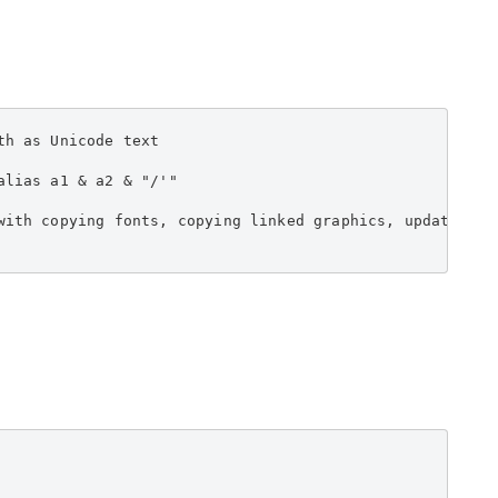
h as Unicode text

lias a1 & a2 & "/'"

with copying fonts, copying linked graphics, updating g