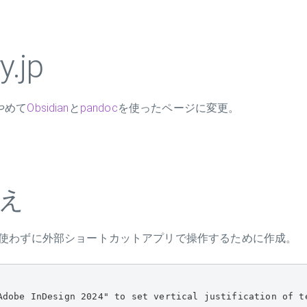
y.jp
をやめて
Obsidian
と
pandoc
を使ったページに変更。
え
使わずに外部ショートカットアプリで操作するために作成。
Adobe InDesign 2024" to set vertical justification of t