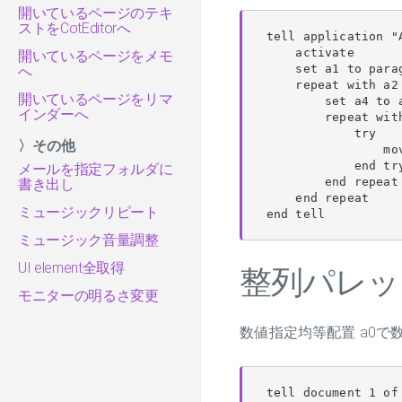
開いているページのテキ
ストをCotEditorへ
tell application "A
    activate

開いているページをメモ
    set a1 to para
へ
    repeat with a2 
開いているページをリマ
        set a4 to 
インダーへ
        repeat with
            try

〉その他
                mo
            end try
メールを指定フォルダに
        end repeat

書き出し
    end repeat

ミュージックリピート
end tell
ミュージック音量調整
UI element全取得
整列パレッ
モニターの明るさ変更
数値指定均等配置 a0で
tell document 1 of