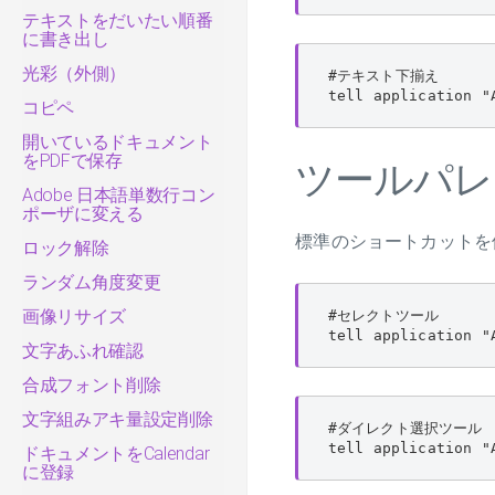
テキストをだいたい順番
に書き出し
光彩（外側）
#テキスト下揃え

tell application "
コピペ
開いているドキュメント
をPDFで保存
ツールパレ
Adobe 日本語単数行コン
ポーザに変える
標準のショートカットを
ロック解除
ランダム角度変更
画像リサイズ
#セレクトツール

tell application "
文字あふれ確認
合成フォント削除
文字組みアキ量設定削除
#ダイレクト選択ツール

tell application "
ドキュメントをCalendar
に登録