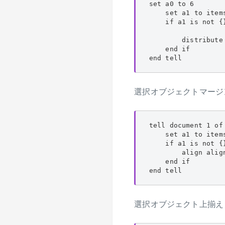
set a0 to 6

    set a1 to items
    if a1 is not {}
        distribute
    end if

end tell
選択オブジェクトマージ
tell document 1 of
    set a1 to items
    if a1 is not {}
        align alig
    end if

end tell
選択オブジェクト上揃え