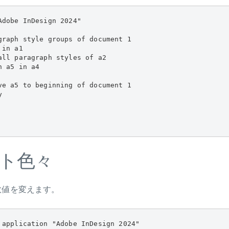
dobe InDesign 2024"

graph style groups of document 1

in a1

all paragraph styles of a2

 a5 in a4

ve a5 to beginning of document 1



ト色々
数値を変えます。
 application "Adobe InDesign 2024"
