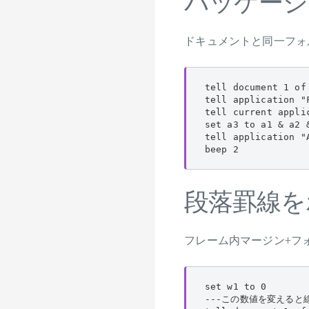
パッケージ
ドキュメントと同一フォ
tell document 1 of
tell application "
tell current appli
set a3 to a1 & a2 &
tell application "
beep 2
段落罫線を
フレーム内マージン+フ
set w1 to 0

---この数値を変えると