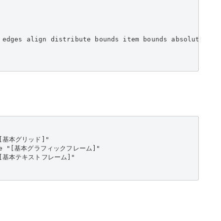
 edges align distribute bounds item bounds absolute dist
 "[基本グリッド]"

 style "[基本グラフィックフレーム]"

le "[基本テキストフレーム]"
