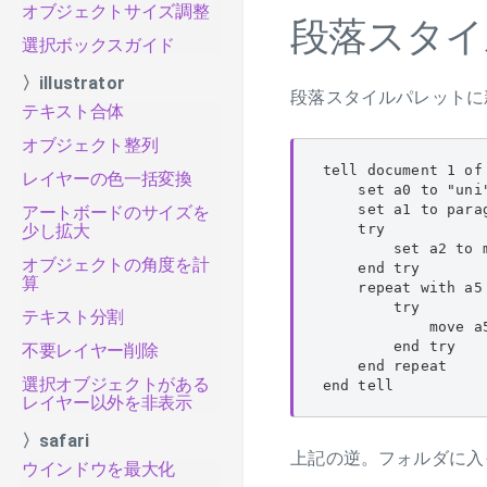
オブジェクトサイズ調整
段落スタイ
選択ボックスガイド
〉illustrator
段落スタイルパレットに
テキスト合体
オブジェクト整列
tell document 1 of
レイヤーの色一括変換
    set a0 to "u
    set a1 to parag
アートボードのサイズを
    try

少し拡大
        set a2 to 
オブジェクトの角度を計
    end try

算
    repeat with a5 
        try

テキスト分割
            move a
        end try

不要レイヤー削除
    end repeat

選択オブジェクトがある
end tell
レイヤー以外を非表示
〉safari
上記の逆。フォルダに入
ウインドウを最大化