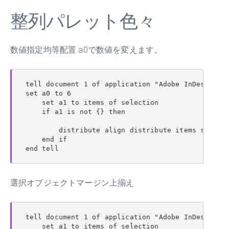
整列パレット色々
数値指定均等配置 a0で数値を変えます。
tell document 1 of application "Adobe InDesign 20
set a0 to 6

    set a1 to items of selection

    if a1 is not {} then

        distribute align distribute items selecti
    end if

end tell
選択オブジェクトマージン上揃え
tell document 1 of application "Adobe InDesign 20
    set a1 to items of selection
