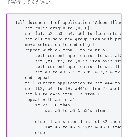
て実行してください。
tell document 1 of application "Adobe Illustrator
    set ruler origin to {0, 0}

    set {a1, a2, a3, a4, a6} to {contents of item
    set gl1 to make new group item with propertie
    move selection to end of gl1

    repeat with a5 from 1 to count a1

        tell current application to set a12 to d
        set {t1, t2} to {a2's item a5's item 2, a
        tell current application to set {t1, t2} 
        set a3 to a3 & "-" & t1 & "," & t2 & "," 
    end repeat

    tell current application to set a44 to run s
    set {k2, a4} to {0, a44's item 2} #set a44 to
    set k3 to a4's item 1's item 1

    repeat with a5 in a4

        if k2 = 0 then

            set a6 to a6 & a5's item 2

        else if a5's item 1 is not k2 then

            set a6 to a6 & "\r" & a5's item 2

        else
