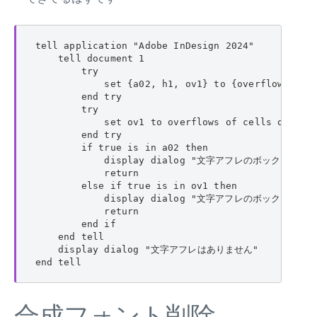
tell application "Adobe InDesign 2024"

    tell document 1

        try

            set {a02, h1, ov1} to {overflows of p
        end try

        try

            set ov1 to overflows of cells of tabl
        end try

        if true is in a02 then

            display dialog "文字アフレのボックスがあ
            return

        else if true is in ov1 then

            display dialog "文字アフレのボックスがあ
            return

        end if

    end tell

    display dialog "文字アフレはありません"

end tell
合成フォント削除