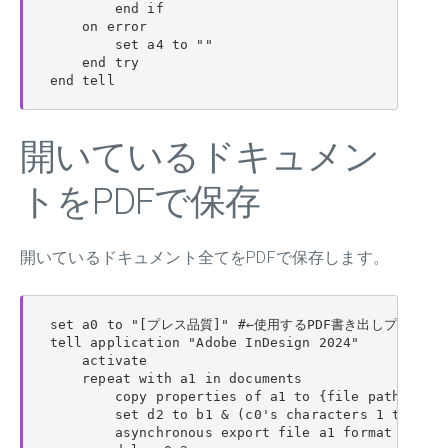
        end if

    on error

        set a4 to ""

    end try

end tell
開いているドキュメン
トをPDFで保存
開いているドキュメント全てをPDFで保存します。
set a0 to "[プレス品質]" #←使用するPDF書き出しプリセッ
tell application "Adobe InDesign 2024"

    activate

    repeat with a1 in documents

        copy properties of a1 to {file path:b1, n
        set d2 to b1 & (c0's characters 1 thru -6
        asynchronous export file a1 format PDF ty