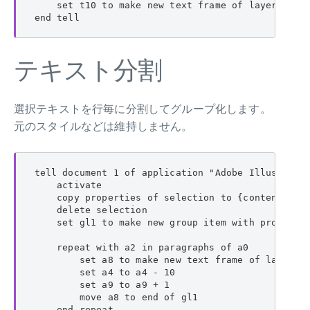
    set t10 to make new text frame of layer 1 wit
end tell
テキスト分割
選択テキストを行毎に分割してグループ化します。
元のスタイルなどは維持しません。
tell document 1 of application "Adobe Illustrator
    activate

    copy properties of selection to {contents:a0,
    delete selection

    set gl1 to make new group item with propertie
    repeat with a2 in paragraphs of a0

        set a8 to make new text frame of layer 1 
        set a4 to a4 - 10

        set a9 to a9 + 1

        move a8 to end of gl1

    end repeat
