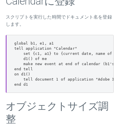
Calendarに登録
スクリプトを実行した時間でドキュメント名を登録
します。
global b1, e1, a1

tell application "Calendar"

    set {c1, a1} to {current date, name of every 
    d1() of me

    make new event at end of calendar (b1's item 
end tell

on d1()

    tell document 1 of application "Adobe InDe
end d1
オブジェクトサイズ調
整