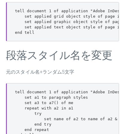
tell document 1 of application "Adobe InDesign 20
    set applied grid object style of page item 
    set applied graphic object style of page 
    set applied text object style of page item
end tell
段落スタイル名を変更
元のスタイル名+ランダム5文字
tell document 1 of application "Adobe InDesign 20
    set a1 to paragraph styles

    set a3 to a7() of me

    repeat with a2 in a1

        try

            set name of a2 to name of a2 & a3

        end try

    end repeat
