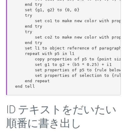
    end try

    set {g1, g2} to {0, 0}

    try

        set co1 to make new color with properties
    end try

    try

        set co2 to make new color with properties
    end try

    set l1 to object reference of paragraphs of p
    repeat with p5 in l1

        copy properties of p5 to {point size:b5, 
        set g1 to g2 + (b5 * 0.25) + i1

        set properties of p5 to {rule below line 
        set properties of selection to {rule abov
    end repeat

end tell
ID テキストをだいたい
順番に書き出し