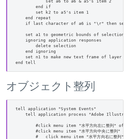
            set a6 to a6 & a5's item 2

        end if

        set k2 to a5's item 1

    end repeat

    if last character of a6 is "\r" then set a6 t
    set a1 to geometric bounds of selection

    ignoring application responses

        delete selection

    end ignoring

    set n1 to make new text frame of layer 1 with
end tell
オブジェクト整列
tell application "System Events"

    tell application process "Adobe Illustrator"

        #click menu item "水平方向左に整列" of menu
        #click menu item "水平方向中央に整列" of men
        #   click menu item "水平方向右に整列" of me