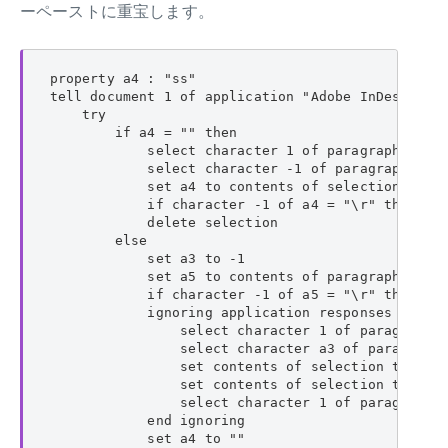
ーペーストに重宝します。
property a4 : "ss"

tell document 1 of application "Adobe InDesign 20
    try

        if a4 = "" then

            select character 1 of paragraph 1 of 
            select character -1 of paragraph -1 o
            set a4 to contents of selection as Un
            if character -1 of a4 = "\r" then set
            delete selection

        else

            set a3 to -1

            set a5 to contents of paragraph -1 of
            if character -1 of a5 = "\r" then set
            ignoring application responses

                select character 1 of paragraph 1
                select character a3 of paragraph 
                set contents of selection to "a"

                set contents of selection to a4 a
                select character 1 of paragraph 1
            end ignoring

            set a4 to ""
