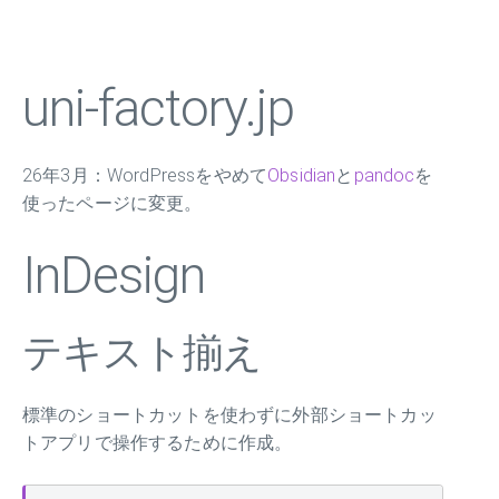
uni-factory.jp
26年3月：WordPressをやめて
Obsidian
と
pandoc
を
使ったページに変更。
InDesign
テキスト揃え
標準のショートカットを使わずに外部ショートカッ
トアプリで操作するために作成。