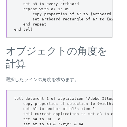
    set a9 to every artboard

    repeat with a7 in a9

        copy properties of a7 to {artboard rectan
        set artboard rectangle of a7 to {a2 - 5, 
    end repeat

end tell
オブジェクトの角度を
計算
選択したラインの角度を求めます。
tell document 1 of application "Adobe Illustrator
    copy properties of selection to {width:a1, he
    set h1 to anchor of h1's item 1

    tell current application to set a3 to do shel
    set a4 to 90 - a3

    set az to a3 & "\r\n" & a4
