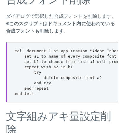
ダイアログで選択した合成フォントを削除します。
※このスクリプトはドキュメント内に使われている
合成フォントも削除します。
tell document 1 of application "Adobe InDesign CS
    set a1 to name of every composite font

    set b1 to choose from list a1 with prompt
    repeat with a2 in b1

        try

            delete composite font a2

        end try

    end repeat

end tell
文字組みアキ量設定削
除