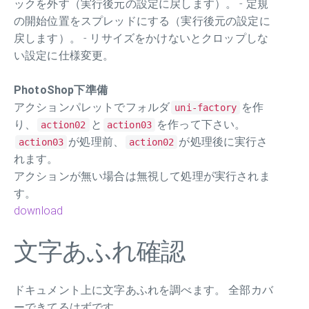
ックを外す（実行後元の設定に戻します）。 - 定規
の開始位置をスプレッドにする（実行後元の設定に
戻します）。 - リサイズをかけないとクロップしな
い設定に仕様変更。
PhotoShop下準備
アクションパレットでフォルダ
を作
uni-factory
り、
と
を作って下さい。
action02
action03
が処理前、
が処理後に実行さ
action03
action02
れます。
アクションが無い場合は無視して処理が実行されま
す。
download
文字あふれ確認
ドキュメント上に文字あふれを調べます。 全部カバ
ーできてるはずです