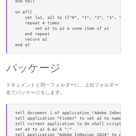
end tell

on a7()

    set {a1, a2} to {{"0", "1", "2", "3", "4", "
    repeat 4 times

        set a2 to a2 & some item of a1

    end repeat

    return a2

end a7
パッケージ
ドキュメントと同一フォルダーに、上位フォルダー
名でパッケージをします。
tell document 1 of application "Adobe InDesign 20
tell application "Finder" to set a2 to name of al
tell current application to do shell script "mkdi
set a3 to a1 & a2 & ":"

tell application "Adobe InDesign 2024" to package