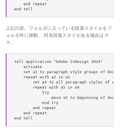
    end repeat

end tell
上記の逆。フォルダに入っている段落スタイルをフ
ォルダ外に移動。 同名段落スタイがある場合はマ
マ。
tell application "Adobe InDesign 2024"

    activate

    set a1 to paragraph style groups of document 
    repeat with a2 in a1

        set a4 to all paragraph styles of a2

        repeat with a5 in a4

            try

                move a5 to beginning of document 
            end try

        end repeat

    end repeat

end tell