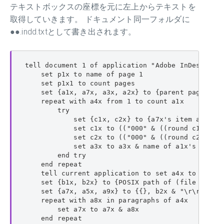
テキストボックスの座標を元に左上からテキストを
取得していきます。 ドキュメント同一フォルダに
●●.indd.txtとして書き出されます。
tell document 1 of application "Adobe InDesign 20
    set p1x to name of page 1

    set p1x1 to count pages

    set {a1x, a7x, a3x, a2x} to {parent page of 
    repeat with a4x from 1 to count a1x

        try

            set {c1x, c2x} to {a7x's item a4x's i
            set c1x to (("000" & ((round c1x roun
            set c2x to (("000" & ((round c2x roun
            set a3x to a3x & name of a1x's item a
        end try

    end repeat

    tell current application to set a4x to do she
    set {b1x, b2x} to {POSIX path of (file path a
    set {a7x, a5x, a9x} to {{}, b2x & "\r\r", 0}

    repeat with a8x in paragraphs of a4x

        set a7x to a7x & a8x

    end repeat
