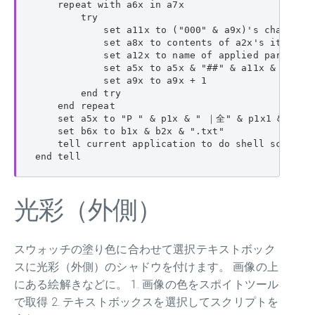
    repeat with a6x in a7x

        try

            set a11x to ("000" & a9x)'s character
            set a8x to contents of a2x's item a6x
            set a12x to name of applied paragraph
            set a5x to a5x & "##" & a11x & "_" & 
            set a9x to a9x + 1

        end try

    end repeat

    set a5x to "P " & p1x & " ｜全" & p1x1 & "ページ
    set b6x to b1x & b2x & ".txt"

    tell current application to do shell script "
end tell
光彩（外側）
スウォッチの塗り色に合わせて選択テキストボック
スに光彩（外側）のシャドウを付けます。 画像の上
にある絵解きなどに。 1. 画像の色をスポイトツール
で取得 2. テキストボックスを選択してスクリプトを