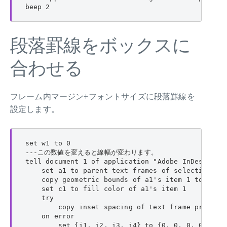
beep 2
段落罫線をボックスに
合わせる
フレーム内マージン+フォントサイズに段落罫線を
設定します。
set w1 to 0

---この数値を変えると線幅が変わります。

tell document 1 of application "Adobe InDesign 20
    set a1 to parent text frames of selection

    copy geometric bounds of a1's item 1 to {p1, 
    set c1 to fill color of a1's item 1

    try

        copy inset spacing of text frame preferen
    on error

        set {i1, i2, i3, i4} to {0, 0, 0, 0}
