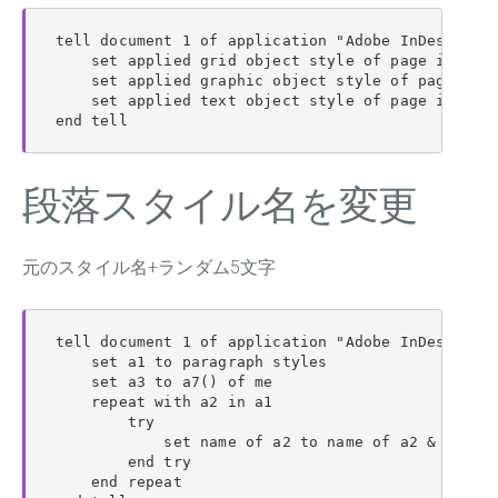
tell document 1 of application "Adobe InDesign 20
    set applied grid object style of page item 
    set applied graphic object style of page 
    set applied text object style of page item
end tell
段落スタイル名を変更
元のスタイル名+ランダム5文字
tell document 1 of application "Adobe InDesign 20
    set a1 to paragraph styles

    set a3 to a7() of me

    repeat with a2 in a1

        try

            set name of a2 to name of a2 & a3

        end try

    end repeat
