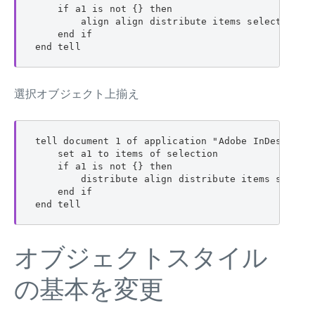
    if a1 is not {} then

        align align distribute items selection al
    end if

end tell
選択オブジェクト上揃え
tell document 1 of application "Adobe InDesign 20
    set a1 to items of selection

    if a1 is not {} then

        distribute align distribute items selecti
    end if

end tell
オブジェクトスタイル
の基本を変更