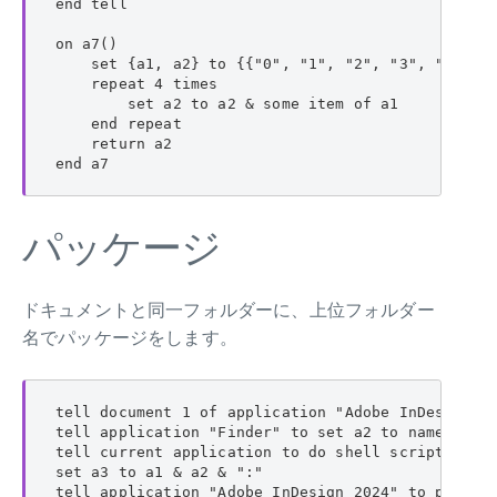
end tell

on a7()

    set {a1, a2} to {{"0", "1", "2", "3", "4", "
    repeat 4 times

        set a2 to a2 & some item of a1

    end repeat

    return a2

end a7
パッケージ
ドキュメントと同一フォルダーに、上位フォルダー
名でパッケージをします。
tell document 1 of application "Adobe InDesign 20
tell application "Finder" to set a2 to name of al
tell current application to do shell script "mkdi
set a3 to a1 & a2 & ":"

tell application "Adobe InDesign 2024" to package