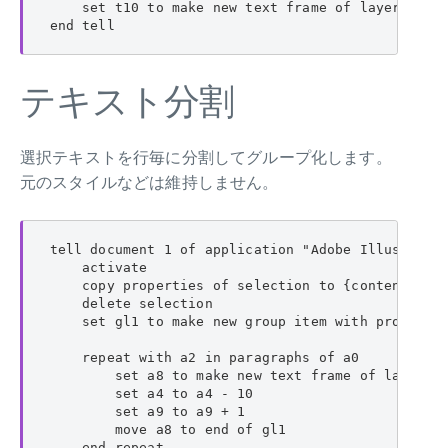
    set t10 to make new text frame of layer 1 wit
end tell
テキスト分割
選択テキストを行毎に分割してグループ化します。
元のスタイルなどは維持しません。
tell document 1 of application "Adobe Illustrator
    activate

    copy properties of selection to {contents:a0,
    delete selection

    set gl1 to make new group item with propertie
    repeat with a2 in paragraphs of a0

        set a8 to make new text frame of layer 1 
        set a4 to a4 - 10

        set a9 to a9 + 1

        move a8 to end of gl1

    end repeat
