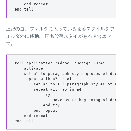
    end repeat

end tell
上記の逆。フォルダに入っている段落スタイルをフ
ォルダ外に移動。 同名段落スタイがある場合はマ
マ。
tell application "Adobe InDesign 2024"

    activate

    set a1 to paragraph style groups of document 
    repeat with a2 in a1

        set a4 to all paragraph styles of a2

        repeat with a5 in a4

            try

                move a5 to beginning of document 
            end try

        end repeat

    end repeat

end tell