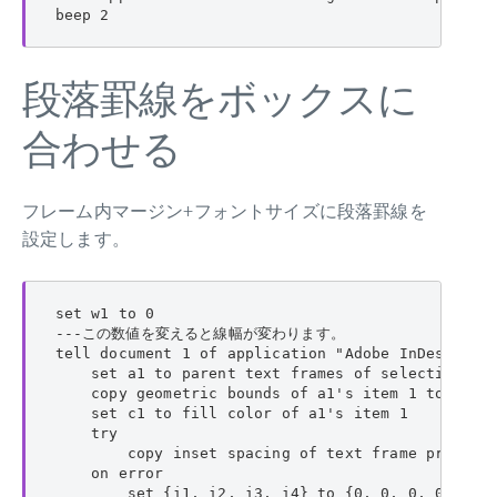
beep 2
段落罫線をボックスに
合わせる
フレーム内マージン+フォントサイズに段落罫線を
設定します。
set w1 to 0

---この数値を変えると線幅が変わります。

tell document 1 of application "Adobe InDesign 20
    set a1 to parent text frames of selection

    copy geometric bounds of a1's item 1 to {p1, 
    set c1 to fill color of a1's item 1

    try

        copy inset spacing of text frame preferen
    on error

        set {i1, i2, i3, i4} to {0, 0, 0, 0}
