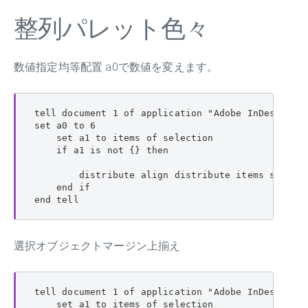
整列パレット色々
数値指定均等配置 a0で数値を変えます。
tell document 1 of application "Adobe InDesign 20
set a0 to 6

    set a1 to items of selection

    if a1 is not {} then

        distribute align distribute items selecti
    end if

end tell
選択オブジェクトマージン上揃え
tell document 1 of application "Adobe InDesign 20
    set a1 to items of selection
