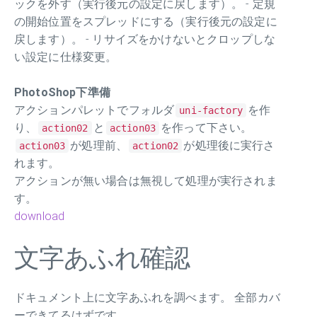
ックを外す（実行後元の設定に戻します）。 - 定規
の開始位置をスプレッドにする（実行後元の設定に
戻します）。 - リサイズをかけないとクロップしな
い設定に仕様変更。
PhotoShop下準備
アクションパレットでフォルダ
を作
uni-factory
り、
と
を作って下さい。
action02
action03
が処理前、
が処理後に実行さ
action03
action02
れます。
アクションが無い場合は無視して処理が実行されま
す。
download
文字あふれ確認
ドキュメント上に文字あふれを調べます。 全部カバ
ーできてるはずです