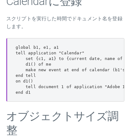
Calendarに登録
スクリプトを実行した時間でドキュメント名を登録
します。
global b1, e1, a1

tell application "Calendar"

    set {c1, a1} to {current date, name of every 
    d1() of me

    make new event at end of calendar (b1's item 
end tell

on d1()

    tell document 1 of application "Adobe InDe
end d1
オブジェクトサイズ調
整