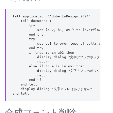
tell application "Adobe InDesign 2024"

    tell document 1

        try

            set {a02, h1, ov1} to {overflows of p
        end try

        try

            set ov1 to overflows of cells of tabl
        end try

        if true is in a02 then

            display dialog "文字アフレのボックスがあ
            return

        else if true is in ov1 then

            display dialog "文字アフレのボックスがあ
            return

        end if

    end tell

    display dialog "文字アフレはありません"

end tell
合成フォント削除