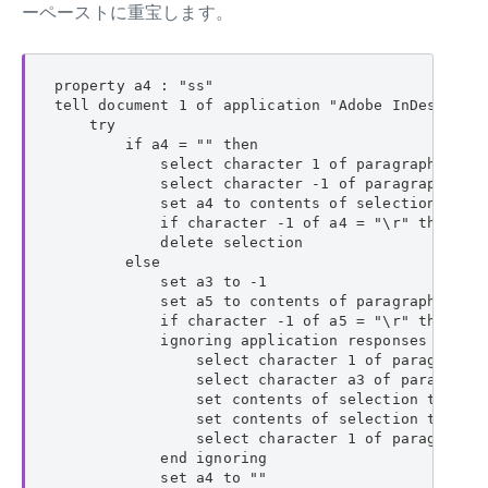
ーペーストに重宝します。
property a4 : "ss"

tell document 1 of application "Adobe InDesign 20
    try

        if a4 = "" then

            select character 1 of paragraph 1 of 
            select character -1 of paragraph -1 o
            set a4 to contents of selection as Un
            if character -1 of a4 = "\r" then set
            delete selection

        else

            set a3 to -1

            set a5 to contents of paragraph -1 of
            if character -1 of a5 = "\r" then set
            ignoring application responses

                select character 1 of paragraph 1
                select character a3 of paragraph 
                set contents of selection to "a"

                set contents of selection to a4 a
                select character 1 of paragraph 1
            end ignoring

            set a4 to ""
