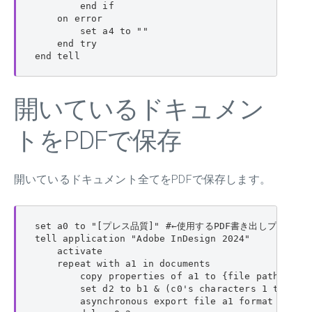
        end if

    on error

        set a4 to ""

    end try

end tell
開いているドキュメン
トをPDFで保存
開いているドキュメント全てをPDFで保存します。
set a0 to "[プレス品質]" #←使用するPDF書き出しプリセッ
tell application "Adobe InDesign 2024"

    activate

    repeat with a1 in documents

        copy properties of a1 to {file path:b1, n
        set d2 to b1 & (c0's characters 1 thru -6
        asynchronous export file a1 format PDF ty