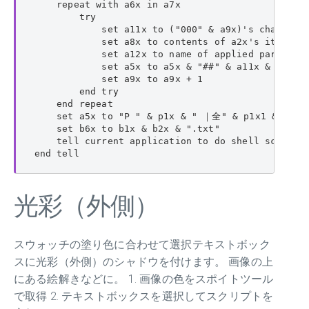
    repeat with a6x in a7x

        try

            set a11x to ("000" & a9x)'s character
            set a8x to contents of a2x's item a6x
            set a12x to name of applied paragraph
            set a5x to a5x & "##" & a11x & "_" & 
            set a9x to a9x + 1

        end try

    end repeat

    set a5x to "P " & p1x & " ｜全" & p1x1 & "ページ
    set b6x to b1x & b2x & ".txt"

    tell current application to do shell script "
end tell
光彩（外側）
スウォッチの塗り色に合わせて選択テキストボック
スに光彩（外側）のシャドウを付けます。 画像の上
にある絵解きなどに。 1. 画像の色をスポイトツール
で取得 2. テキストボックスを選択してスクリプトを