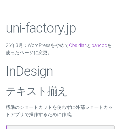
uni-factory.jp
26年3月：WordPressをやめて
Obsidian
と
pandoc
を
使ったページに変更。
InDesign
テキスト揃え
標準のショートカットを使わずに外部ショートカッ
トアプリで操作するために作成。