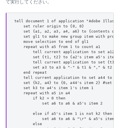
て実行してください。
tell document 1 of application "Adobe Illustrator
    set ruler origin to {0, 0}

    set {a1, a2, a3, a4, a6} to {contents of item
    set gl1 to make new group item with propertie
    move selection to end of gl1

    repeat with a5 from 1 to count a1

        tell current application to set a12 to d
        set {t1, t2} to {a2's item a5's item 2, a
        tell current application to set {t1, t2} 
        set a3 to a3 & "-" & t1 & "," & t2 & "," 
    end repeat

    tell current application to set a44 to run s
    set {k2, a4} to {0, a44's item 2} #set a44 to
    set k3 to a4's item 1's item 1

    repeat with a5 in a4

        if k2 = 0 then

            set a6 to a6 & a5's item 2

        else if a5's item 1 is not k2 then

            set a6 to a6 & "\r" & a5's item 2

        else
