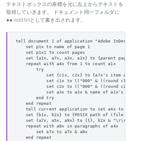
テキストボックスの座標を元に左上からテキストを
取得していきます。 ドキュメント同一フォルダに
●●.indd.txtとして書き出されます。
tell document 1 of application "Adobe InDesign 20
    set p1x to name of page 1

    set p1x1 to count pages

    set {a1x, a7x, a3x, a2x} to {parent page of 
    repeat with a4x from 1 to count a1x

        try

            set {c1x, c2x} to {a7x's item a4x's i
            set c1x to (("000" & ((round c1x roun
            set c2x to (("000" & ((round c2x roun
            set a3x to a3x & name of a1x's item a
        end try

    end repeat

    tell current application to set a4x to do she
    set {b1x, b2x} to {POSIX path of (file path a
    set {a7x, a5x, a9x} to {{}, b2x & "\r\r", 0}

    repeat with a8x in paragraphs of a4x

        set a7x to a7x & a8x

    end repeat
