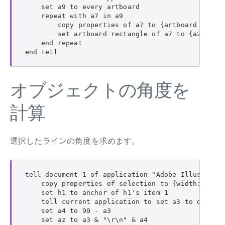
    set a9 to every artboard

    repeat with a7 in a9

        copy properties of a7 to {artboard rectan
        set artboard rectangle of a7 to {a2 - 5, 
    end repeat

end tell
オブジェクトの角度を
計算
選択したラインの角度を求めます。
tell document 1 of application "Adobe Illustrator
    copy properties of selection to {width:a1, he
    set h1 to anchor of h1's item 1

    tell current application to set a3 to do shel
    set a4 to 90 - a3

    set az to a3 & "\r\n" & a4
