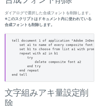
ダイアログで選択した合成フォントを削除します。
※このスクリプトはドキュメント内に使われている
合成フォントも削除します。
tell document 1 of application "Adobe InDesign CS
    set a1 to name of every composite font

    set b1 to choose from list a1 with prompt
    repeat with a2 in b1

        try

            delete composite font a2

        end try

    end repeat

end tell
文字組みアキ量設定削
除