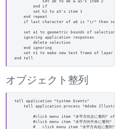
            set a6 to a6 & a5's item 2

        end if

        set k2 to a5's item 1

    end repeat

    if last character of a6 is "\r" then set a6 t
    set a1 to geometric bounds of selection

    ignoring application responses

        delete selection

    end ignoring

    set n1 to make new text frame of layer 1 with
end tell
オブジェクト整列
tell application "System Events"

    tell application process "Adobe Illustrator"

        #click menu item "水平方向左に整列" of menu
        #click menu item "水平方向中央に整列" of men
        #   click menu item "水平方向右に整列" of me