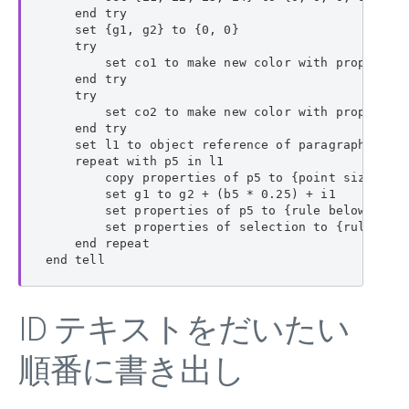
    end try

    set {g1, g2} to {0, 0}

    try

        set co1 to make new color with properties
    end try

    try

        set co2 to make new color with properties
    end try

    set l1 to object reference of paragraphs of p
    repeat with p5 in l1

        copy properties of p5 to {point size:b5, 
        set g1 to g2 + (b5 * 0.25) + i1

        set properties of p5 to {rule below line 
        set properties of selection to {rule abov
    end repeat

end tell
ID テキストをだいたい
順番に書き出し